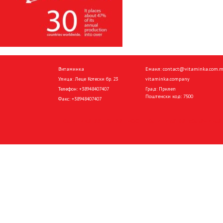
Витаминка
Емаил:
contact@vitaminka.com.
Улица: Леце Котески бр. 23
vitaminka.company
Телефон:
+38948407407
Град: Прилеп
Поштенски код: 7500
Факс:
+38948407407
Политика за приватност
Политика за колачиња