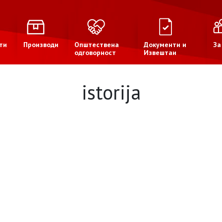
ти
Производи
Општествена
Документи и
За
одговорност
Извештаи
istorija