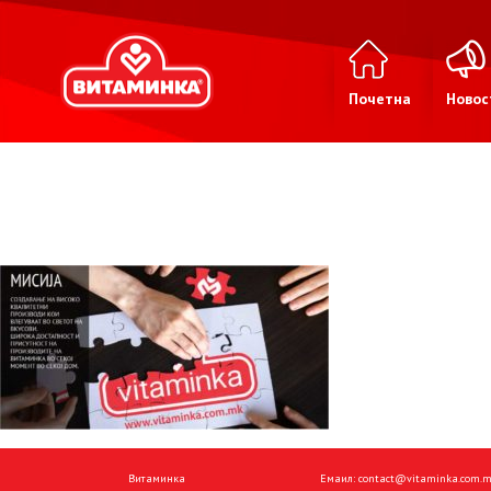
Почетна
Новос
Витаминка
Емаил:
contact@vitaminka.com.