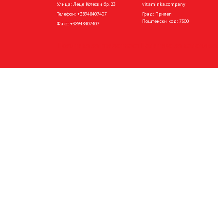
Улица: Леце Котески бр. 23
vitaminka.company
Телефон:
+38948407407
Град: Прилеп
Поштенски код: 7500
Факс:
+38948407407
Политика за приватност
Политика за колачиња