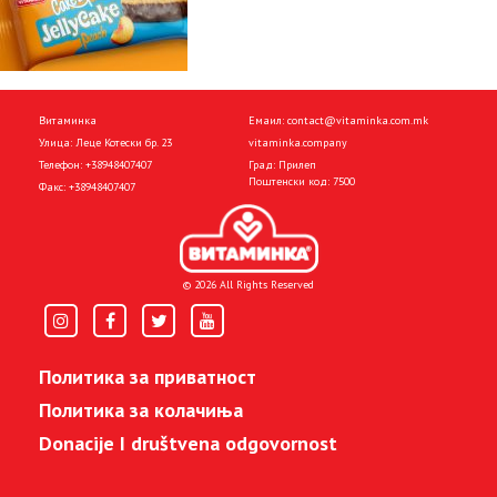
Витаминка
Емаил:
contact@vitaminka.com.mk
Улица: Леце Котески бр. 23
vitaminka.company
Телефон:
+38948407407
Град: Прилеп
Поштенски код: 7500
Факс:
+38948407407
© 2026 All Rights Reserved
Политика за приватност
Политика за колачиња
Donacije I društvena odgovornost