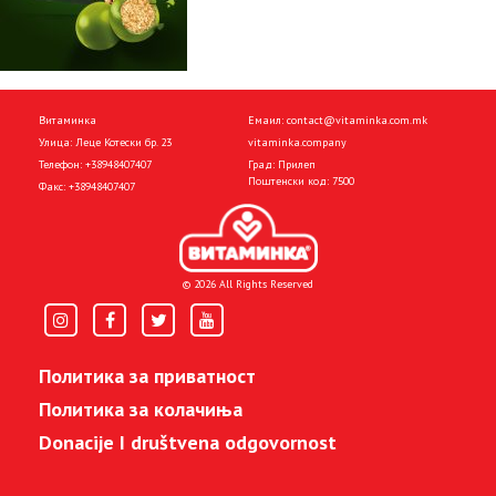
Витаминка
Емаил:
contact@vitaminka.com.mk
Улица: Леце Котески бр. 23
vitaminka.company
Телефон:
+38948407407
Град: Прилеп
Поштенски код: 7500
Факс:
+38948407407
© 2026 All Rights Reserved
Политика за приватност
Политика за колачиња
Donacije I društvena odgovornost