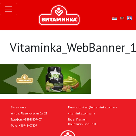
Vitaminka_WebBanner_
Витаминка
Емаил:
contact@vitaminka.com.mk
Улица: Леце Котески бр. 23
vitaminka.company
Телефон:
+38948407407
Град: Прилеп
Поштенски код: 7500
Факс:
+38948407407