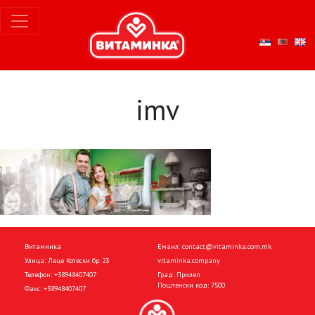
imv
Витаминка
Емаил:
contact@vitaminka.com.mk
Улица: Леце Котески бр. 23
vitaminka.company
Телефон:
+38948407407
Град: Прилеп
Поштенски код: 7500
Факс:
+38948407407