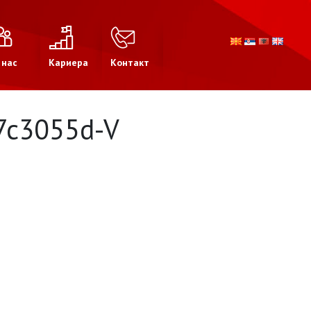
 нас
Кариера
Контакт
7c3055d-V