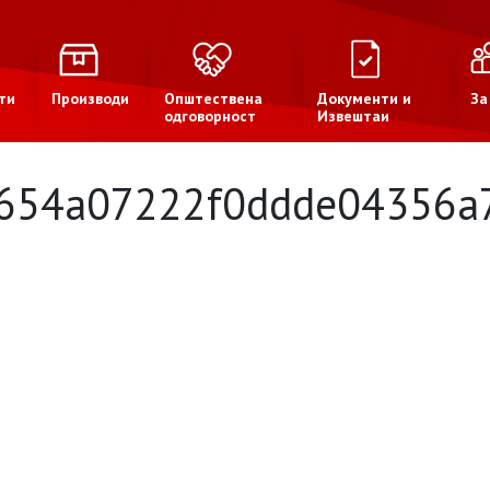
ти
Производи
Општествена
Документи и
За
одговорност
Извештаи
654a07222f0ddde04356a