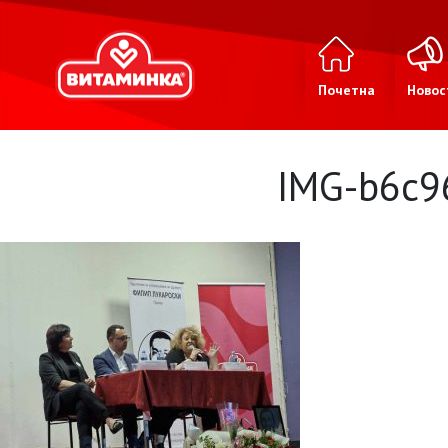
Почетна
Новос
IMG-b6c9