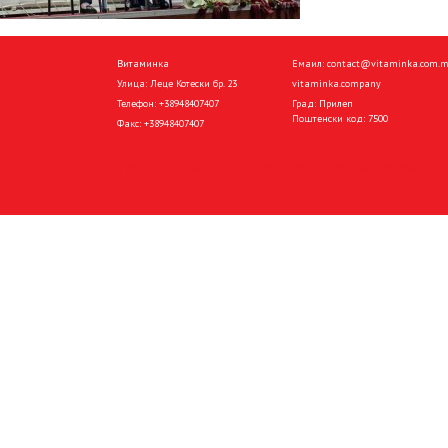
Витаминка
Емаил:
contact@vitaminka.com.
Улица: Леце Котески бр. 23
vitaminka.company
Телефон:
+38948407407
Град: Прилеп
Поштенски код: 7500
Факс:
+38948407407
Политика за приватност
Политика за колачиња