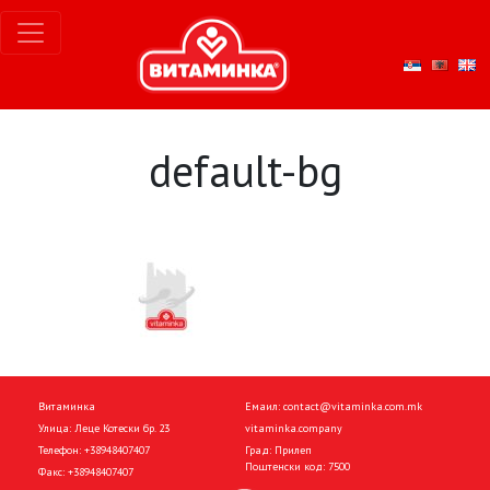
default-bg
Витаминка
Емаил:
contact@vitaminka.com.mk
Улица: Леце Котески бр. 23
vitaminka.company
Телефон:
+38948407407
Град: Прилеп
Поштенски код: 7500
Факс:
+38948407407