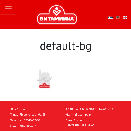
default-bg
Витаминка
Емаил:
contact@vitaminka.com.mk
Улица: Леце Котески бр. 23
vitaminka.company
Телефон:
+38948407407
Град: Прилеп
Поштенски код: 7500
Факс:
+38948407407