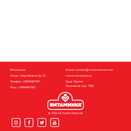
Витаминка
Емаил:
contact@vitaminka.com.mk
Улица: Леце Котески бр. 23
vitaminka.company
Телефон:
+38948407407
Град: Прилеп
Поштенски код: 7500
Факс:
+38948407407
© 2026 All Rights Reserved