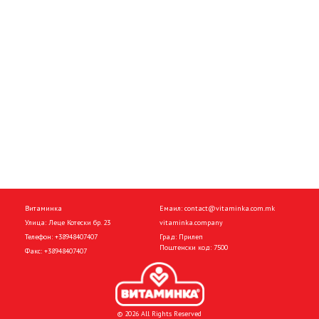
Витаминка
Емаил:
contact@vitaminka.com.mk
Улица: Леце Котески бр. 23
vitaminka.company
Телефон:
+38948407407
Град: Прилеп
Поштенски код: 7500
Факс:
+38948407407
© 2026 All Rights Reserved