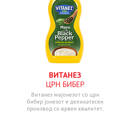
ВИТАНЕЗ
ЦРН БИБЕР
Витанез мајонезот со црн
бибер јонезот е деликатесен
производ со врвен квалитет.