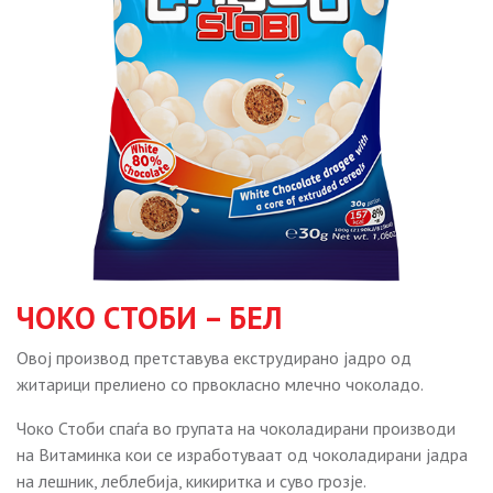
ЧОКО СТОБИ – БЕЛ
Овој производ претставува екструдирано јадро од
житарици прелиено со првокласно млечно чоколадо.
Чоко Стоби спаѓа во групата на чоколадирани производи
на Витаминка кои се изработуваат од чоколадирани јадра
на лешник, леблебија, кикиритка и суво грозје.