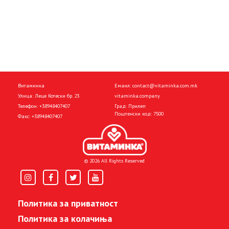
Витаминка
Емаил:
contact@vitaminka.com.mk
Улица: Леце Котески бр. 23
vitaminka.company
Телефон:
+38948407407
Град: Прилеп
Поштенски код: 7500
Факс:
+38948407407
© 2026 All Rights Reserved
Политика за приватност
Политика за колачиња