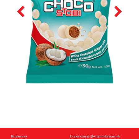
Витаминка
Емаил:
contact@vitaminka.com.mk