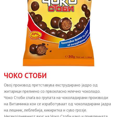
ЧОКО СТОБИ
Овој производ претставува екструдирано јадро од
житарици прелиено со првокласно млечно чоколадо.
Чоко Стоби спаѓа во групата на чоколадирани производи
на Витаминка кои се изработуваат од чоколадирани јадра
на лешник, леблебија, кикиритка и суво грозје.
Несекојдневниот вкус на Чоко Стоби како и привлечната