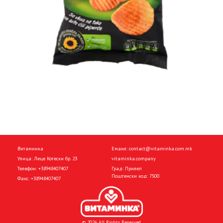
Витаминка
Емаил:
contact@vitaminka.com.mk
Улица: Леце Котески бр. 23
vitaminka.company
Телефон:
+38948407407
Град: Прилеп
Поштенски код: 7500
Факс:
+38948407407
© 2026 All Rights Reserved