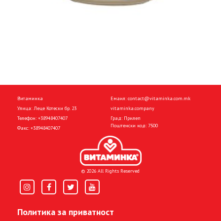
Витаминка
Емаил:
contact@vitaminka.com.mk
Улица: Леце Котески бр. 23
vitaminka.company
Телефон:
+38948407407
Град: Прилеп
Поштенски код: 7500
Факс:
+38948407407
© 2026 All Rights Reserved
Политика за приватност