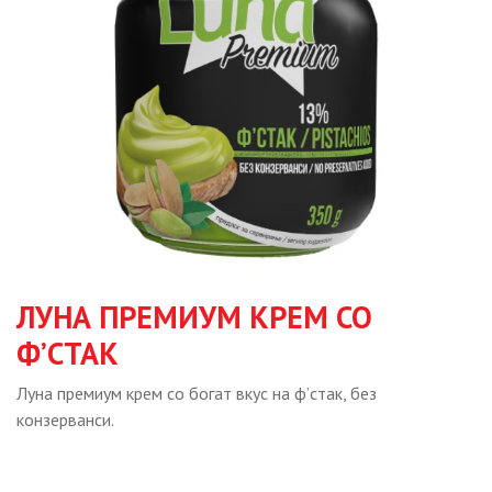
ЛУНА ПРЕМИУМ КРЕМ СО
Ф’СТАК
Луна премиум крем со богат вкус на ф’стак, без
конзерванси.