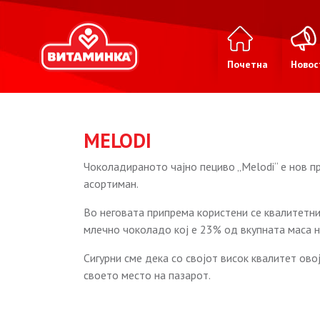
Почетна
Новос
MELODI
Чоколадираното чајно пециво „Melodi“ е нов 
асортиман.
Во неговата припрема користени се квалитетни
млечно чоколадо кој е 23% од вкупната маса н
Сигурни сме дека со својот висок квалитет ово
своето место на пазарот.