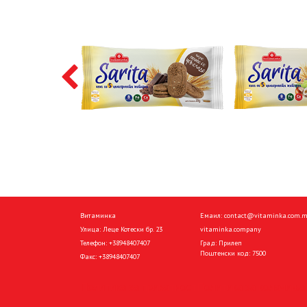
Витаминка
Емаил:
contact@vitaminka.com.
Улица: Леце Котески бр. 23
vitaminka.company
Телефон:
+38948407407
Град: Прилеп
Поштенски код: 7500
Факс:
+38948407407
Политика за приватност
Политика за колачиња