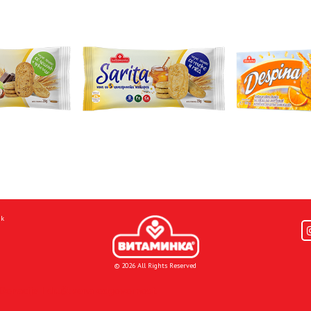
mk
© 2026 All Rights Reserved
Donacije I društvena odgovornost