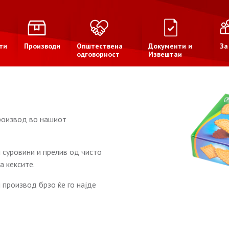
ти
Производи
Општествена
Документи и
За
одговорност
Извештаи
производ во нашиот
 суровини и прелив од чисто
а кексите.
ј производ брзо ќe го најде