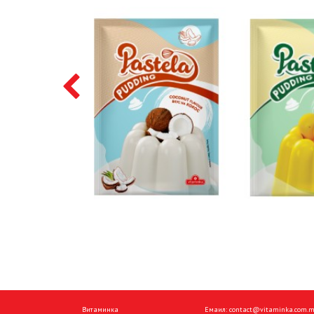
Витаминка
Емаил:
contact@vitaminka.com.