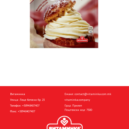
Витаминка
Емаил:
contact@vitaminka.com.mk
Улица: Леце Котески бр. 23
vitaminka.company
Телефон:
+38948407407
Град: Прилеп
Поштенски код: 7500
Факс:
+38948407407