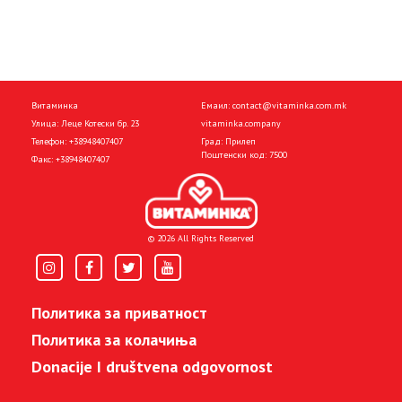
Витаминка
Емаил:
contact@vitaminka.com.mk
Улица: Леце Котески бр. 23
vitaminka.company
Телефон:
+38948407407
Град: Прилеп
Поштенски код: 7500
Факс:
+38948407407
© 2026 All Rights Reserved
Политика за приватност
Политика за колачиња
Donacije I društvena odgovornost