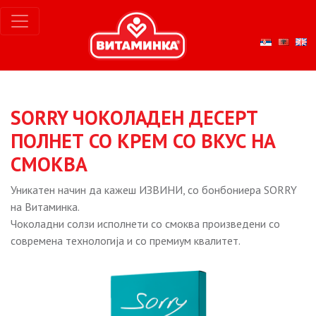
SORRY ЧОКОЛАДЕН ДЕСЕРТ
ПОЛНЕТ СО КРЕМ СО ВКУС НА
СМОКВА
Уникатен начин да кажеш ИЗВИНИ, со бонбониера SORRY
на Витаминка.
Чоколадни солзи исполнети со смоква произведени со
современа технологија и со премиум квалитет.