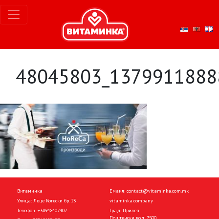
48045803_1379911888
Витаминка
Емаил:
contact@vitaminka.com.mk
Улица: Леце Котески бр. 23
vitaminka.company
Телефон:
+38948407407
Град: Прилеп
Поштенски код: 7500