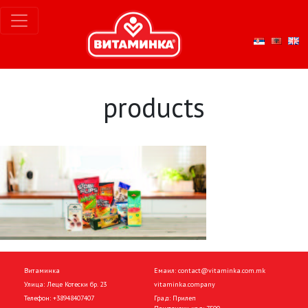
products
Витаминка
Емаил:
contact@vitaminka.com.mk
Улица: Леце Котески бр. 23
vitaminka.company
Телефон:
+38948407407
Град: Прилеп