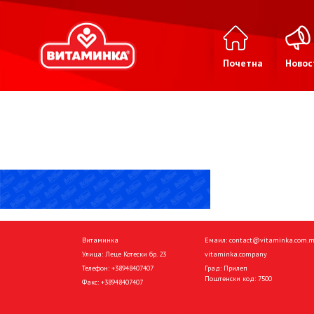
Почетна
Новос
Витаминка
Емаил:
contact@vitaminka.com.
Улица: Леце Котески бр. 23
vitaminka.company
Телефон:
+38948407407
Град: Прилеп
Поштенски код: 7500
Факс:
+38948407407
Политика за приватност
Политика за колачиња