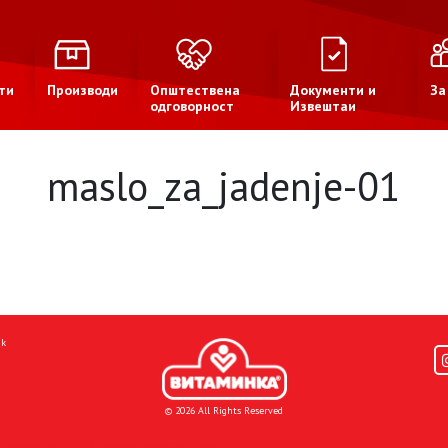
ти
Производи
Општествена
Документи и
За
одговорност
Извештаи
maslo_za_jadenje-01
mk
© 2026 All Rights Reserved
Donacije I društvena odgovornost