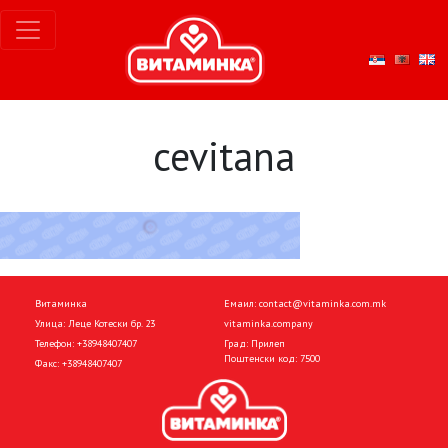
cevitana
Витаминка
Емаил:
contact@vitaminka.com.mk
Улица: Леце Котески бр. 23
vitaminka.company
Телефон:
+38948407407
Град: Прилеп
Поштенски код: 7500
Факс:
+38948407407