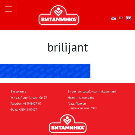
brilijant
Витаминка
Емаил:
contact@vitaminka.com.mk
Улица: Леце Котески бр. 23
vitaminka.company
Телефон:
+38948407407
Град: Прилеп
Поштенски код: 7500
Факс:
+38948407407