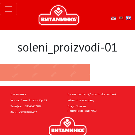
soleni_proizvodi-01
Витаминка
Емаил:
contact@vitaminka.com.mk
Улица: Леце Котески бр. 23
vitaminka.company
Телефон:
+38948407407
Град: Прилеп
Поштенски код: 7500
Факс:
+38948407407