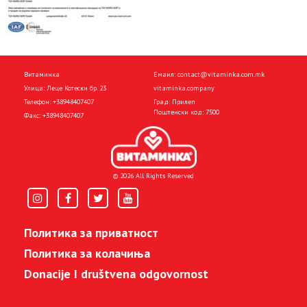
Витаминка
Емаил:
contact@vitaminka.com.mk
Улица: Леце Котески бр. 23
vitaminka.company
Телефон:
+38948407407
Град: Прилеп
Поштенски код: 7500
Факс:
+38948407407
© 2026 All Rights Reserved
Политика за приватност
Политика за колачиња
Donacije I društvena odgovornost