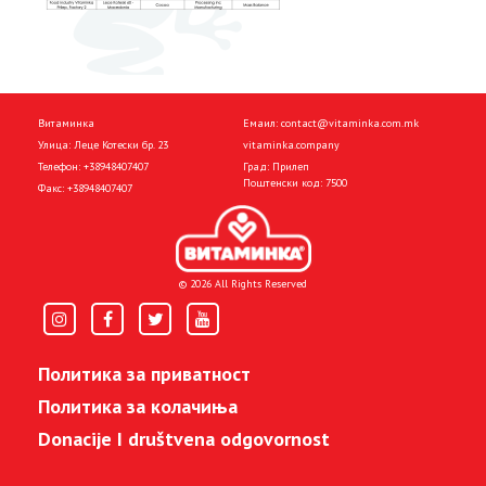
Витаминка
Емаил:
contact@vitaminka.com.mk
Улица: Леце Котески бр. 23
vitaminka.company
Телефон:
+38948407407
Град: Прилеп
Поштенски код: 7500
Факс:
+38948407407
© 2026 All Rights Reserved
Политика за приватност
Политика за колачиња
Donacije I društvena odgovornost