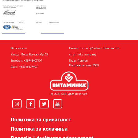
Витаминка
Емаил:
contact@vitaminka.com.mk
Улица: Леце Котески бр. 23
vitaminka.company
Телефон:
+38948407407
Град: Прилеп
Поштенски код: 7500
Факс:
+38948407407
© 2026 All Rights Reserved
Политика за приватност
Политика за колачиња
Donacije I društvena odgovornost