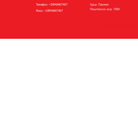
Телефон:
+38948407407
Град: Прилеп
Поштенски код: 7500
Факс:
+38948407407
Политика за приватност
Политика за колачиња