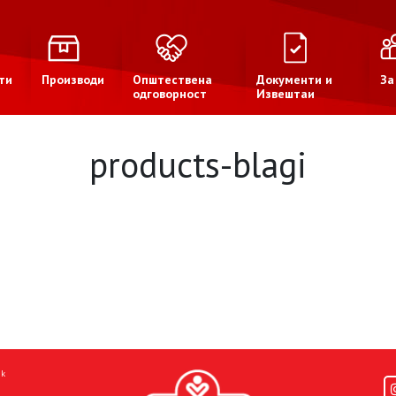
ти
Производи
Општествена
Документи и
За
одговорност
Извештаи
products-blagi
mk