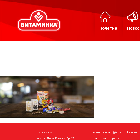
Почетна
Новос
Витаминка
Емаил:
contact@vitaminka.com.
Улица: Леце Котески бр. 23
vitaminka.company