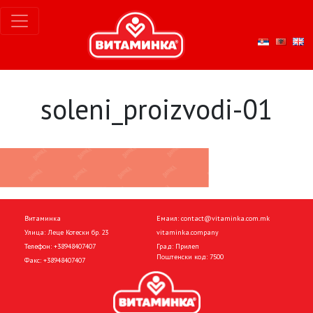
soleni_proizvodi-01
Витаминка
Емаил:
contact@vitaminka.com.mk
Улица: Леце Котески бр. 23
vitaminka.company
Телефон:
+38948407407
Град: Прилеп
Поштенски код: 7500
Факс:
+38948407407