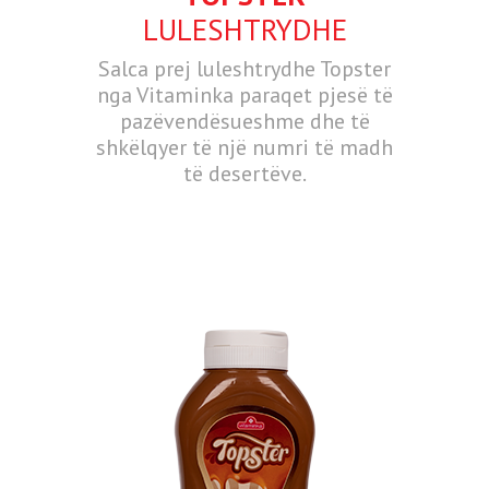
LULESHTRYDHE
Salca prej luleshtrydhe Topster
nga Vitaminka paraqet pjesë të
pazëvendësueshme dhe të
shkëlqyer të një numri të madh
të desertëve.