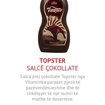
TOPSTER
SALCË ÇOKOLLATE
Salca prej çokollate Topster nga
Vitaminka paraqet pjesë të
pazëvendësueshme dhe të
shkëlqyer të një numri të
madhe të desertëve.