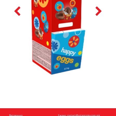
Витаминка
Емаил:
contact@vitaminka.com.mk