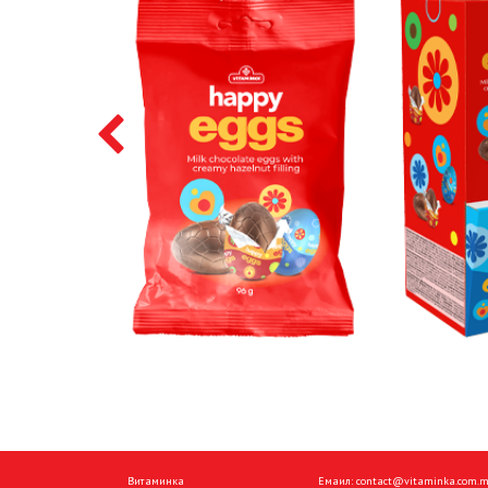
Витаминка
Емаил:
contact@vitaminka.com.