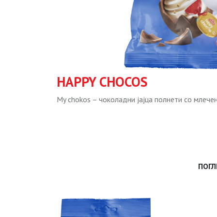
HAPPY CHOCOS
My chokos – чоколадни јајца полнети со млечен 
ПОГЛ