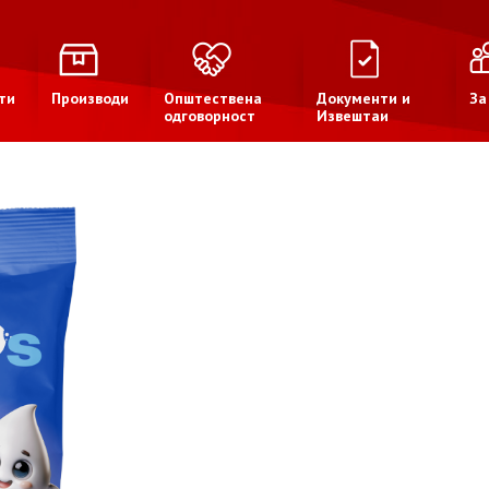
ти
Производи
Општествена
Документи и
За
одговорност
Извештаи