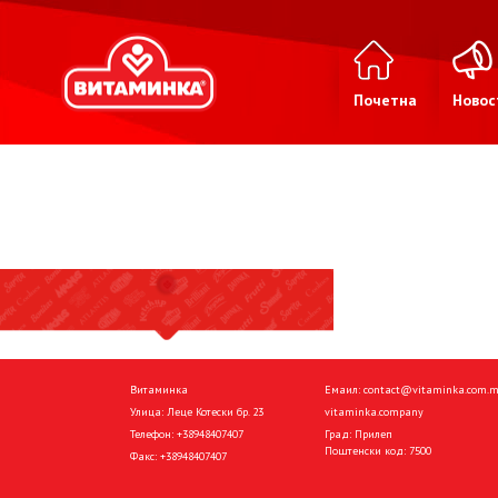
Почетна
Новос
Витаминка
Емаил:
contact@vitaminka.com.
Улица: Леце Котески бр. 23
vitaminka.company
Телефон:
+38948407407
Град: Прилеп
Поштенски код: 7500
Факс:
+38948407407