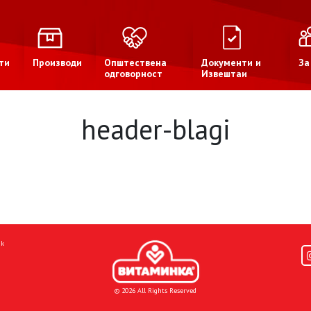
ти
Производи
Општествена
Документи и
За
одговорност
Извештаи
header-blagi
mk
© 2026 All Rights Reserved