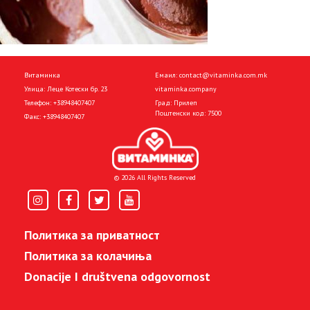
Витаминка
Емаил:
contact@vitaminka.com.mk
Улица: Леце Котески бр. 23
vitaminka.company
Телефон:
+38948407407
Град: Прилеп
Поштенски код: 7500
Факс:
+38948407407
© 2026 All Rights Reserved
Политика за приватност
Политика за колачиња
Donacije I društvena odgovornost