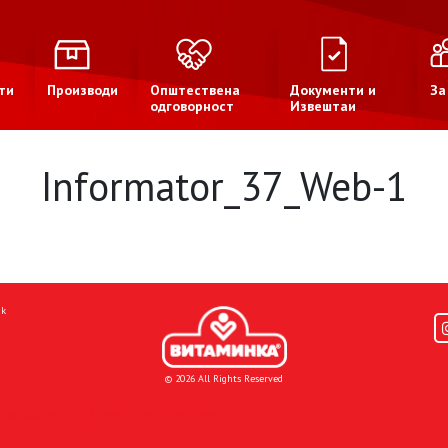
ти
Производи
Општествена
Документи и
За
одговорност
Извештаи
Informator_37_Web-1
mk
© 2026 All Rights Reserved
Donacije I društvena odgovornost