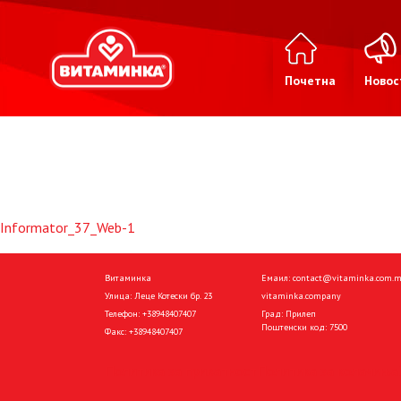
Почетна
Новос
Informator_37_Web-1
Витаминка
Емаил:
contact@vitaminka.com.
Улица: Леце Котески бр. 23
vitaminka.company
Телефон:
+38948407407
Град: Прилеп
Поштенски код: 7500
Факс:
+38948407407
Политика за приватност
Политика за колачиња