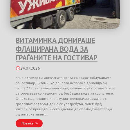
ВИТАМИНКА ДОНИРАШЕ
ФЛАШИРАНА ВОДА ЗА
ГРАЃАНИТЕ НА ГОСТИВАР
24.07.2026
Како одговор на актуелната криза со водоснабдувањето
во Гостивар, Витаминка денеска испорача донација од
околу 23 тони флаширана вода, наменета за граѓаните кои
се соочуваат со недостиг од безбедна вода за користење.
Откако надлежните институции препорачаа водата од
градскиот водовод да не се употребува, голем број
жители се принудени секојдневно да обезбедуваат вода
од алтернативни …
Повеќе