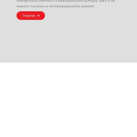
театарската уметност и македонската култура, како и на
нашето локално и интернационално реноме …
Повеќе