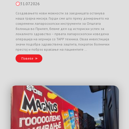
31.07.2026
Создавањето нови можности за заедницата останува
наша трајна мисија. Горди сме што преку донирањето на
современи лапароскопски инструменти за Општата
болница во Прилеп, бевме дел од историски успех за
локалното здравство – првата лапароскопски изведена
операција на хернија со TAPP техника. Оваа инвестиција
значи подобра здравствена заштита, пократок болнички
престој и побрзо враќање на пациентите …
Повеќе