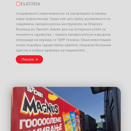
31.07.2026
Создавањето нови можности за заедницата останува
наша трајна мисија. Горди сме што преку донирањето на
современи лапароскопски инструменти за Општата
болница во Прилеп, бевме дел од историски успех за
локалното здравство – првата лапароскопски изведена
операција на хернија со TAPP техника. Оваа инвестиција
значи подобра здравствена заштита, пократок болнички
престој и побрзо враќање на пациентите …
Повеќе