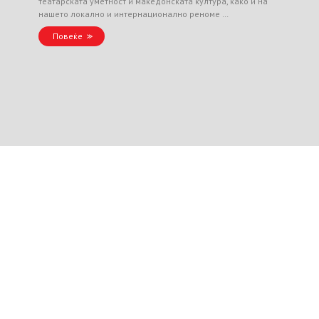
театарската уметност и македонската култура, како и на
нашето локално и интернационално реноме …
Повеќе