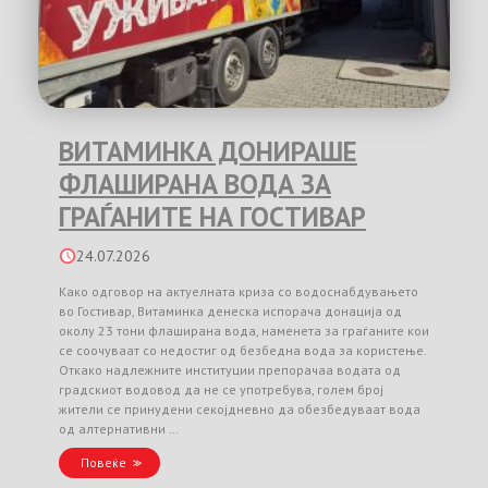
ВИТАМИНКА ДОНИРАШЕ
ФЛАШИРАНА ВОДА ЗА
ГРАЃАНИТЕ НА ГОСТИВАР
24.07.2026
Како одговор на актуелната криза со водоснабдувањето
во Гостивар, Витаминка денеска испорача донација од
околу 23 тони флаширана вода, наменета за граѓаните кои
се соочуваат со недостиг од безбедна вода за користење.
Откако надлежните институции препорачаа водата од
градскиот водовод да не се употребува, голем број
жители се принудени секојдневно да обезбедуваат вода
од алтернативни …
Повеќе