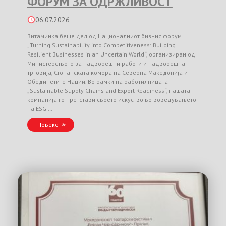
ФОРУМ ЗА ОДРЖЛИВОСТ
06.07.2026
Витаминка беше дел од Националниот бизнис форум
„Turning Sustainability into Competitiveness: Building
Resilient Businesses in an Uncertain World“, организиран од
Министерството за надворешни работи и надворешна
трговија, Стопанската комора на Северна Македонија и
Обединетите Нации. Во рамки на работилницата
„Sustainable Supply Chains and Export Readiness“, нашата
компанија го претстави своето искуство во воведувањето
на ESG …
Повеќе