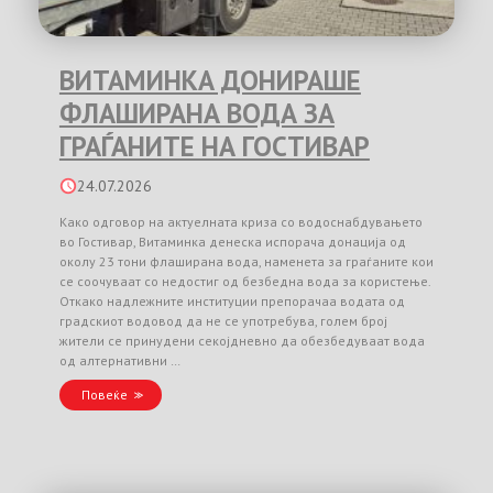
ВИТАМИНКА ДОНИРАШЕ
ФЛАШИРАНА ВОДА ЗА
ГРАЃАНИТЕ НА ГОСТИВАР
24.07.2026
Како одговор на актуелната криза со водоснабдувањето
во Гостивар, Витаминка денеска испорача донација од
околу 23 тони флаширана вода, наменета за граѓаните кои
се соочуваат со недостиг од безбедна вода за користење.
Откако надлежните институции препорачаа водата од
градскиот водовод да не се употребува, голем број
жители се принудени секојдневно да обезбедуваат вода
од алтернативни …
Повеќе