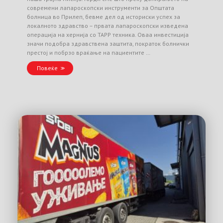
современи лапароскопски инструменти за Општата
болница во Прилеп, бевме дел од историски успех за
локалното здравство – првата лапароскопски изведена
операција на хернија со TAPP техника. Оваа инвестиција
значи подобра здравствена заштита, пократок болнички
престој и побрзо враќање на пациентите …
Повеќе