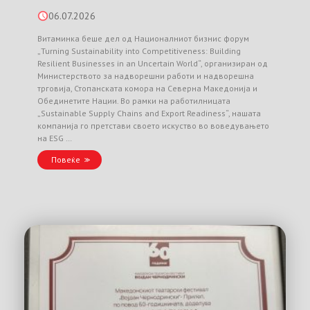
06.07.2026
Витаминка беше дел од Националниот бизнис форум
„Turning Sustainability into Competitiveness: Building
Resilient Businesses in an Uncertain World“, организиран од
Министерството за надворешни работи и надворешна
трговија, Стопанската комора на Северна Македонија и
Обединетите Нации. Во рамки на работилницата
„Sustainable Supply Chains and Export Readiness“, нашата
компанија го претстави своето искуство во воведувањето
на ESG …
Повеќе