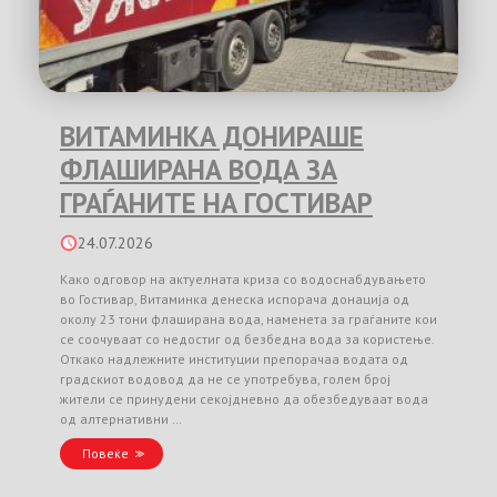
ВИТАМИНКА ДОНИРАШЕ
ФЛАШИРАНА ВОДА ЗА
ГРАЃАНИТЕ НА ГОСТИВАР
24.07.2026
Како одговор на актуелната криза со водоснабдувањето
во Гостивар, Витаминка денеска испорача донација од
околу 23 тони флаширана вода, наменета за граѓаните кои
се соочуваат со недостиг од безбедна вода за користење.
Откако надлежните институции препорачаа водата од
градскиот водовод да не се употребува, голем број
жители се принудени секојдневно да обезбедуваат вода
од алтернативни …
Повеќе