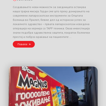
Создавањето нови можности за заедницата останува
наша трајна мисија. Горди сме што преку донирањето на
современи лапароскопски инструменти за Општата
болница во Прилеп, бевме дел од историски успех за
локалното здравство – првата лапароскопски изведена
операција на хернија со TAPP техника. Оваа инвестиција
значи подобра здравствена заштита, пократок болнички
престој и побрзо враќање на пациентите …
Повеќе