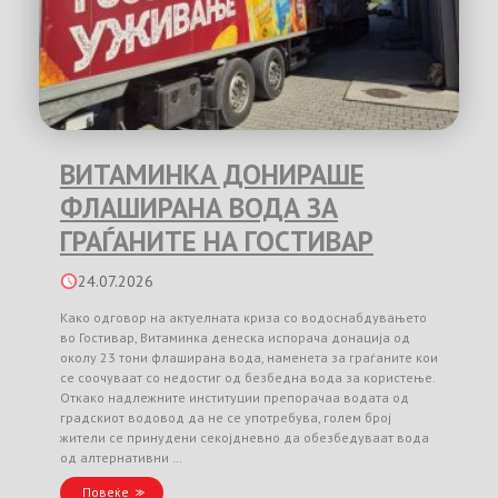
ВИТАМИНКА ДОНИРАШЕ
ФЛАШИРАНА ВОДА ЗА
ГРАЃАНИТЕ НА ГОСТИВАР
24.07.2026
Како одговор на актуелната криза со водоснабдувањето
во Гостивар, Витаминка денеска испорача донација од
околу 23 тони флаширана вода, наменета за граѓаните кои
се соочуваат со недостиг од безбедна вода за користење.
Откако надлежните институции препорачаа водата од
градскиот водовод да не се употребува, голем број
жители се принудени секојдневно да обезбедуваат вода
од алтернативни …
Повеќе