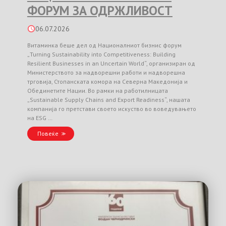
ФОРУМ ЗА ОДРЖЛИВОСТ
06.07.2026
Витаминка беше дел од Националниот бизнис форум
„Turning Sustainability into Competitiveness: Building
Resilient Businesses in an Uncertain World“, организиран од
Министерството за надворешни работи и надворешна
трговија, Стопанската комора на Северна Македонија и
Обединетите Нации. Во рамки на работилницата
„Sustainable Supply Chains and Export Readiness“, нашата
компанија го претстави своето искуство во воведувањето
на ESG …
Повеќе