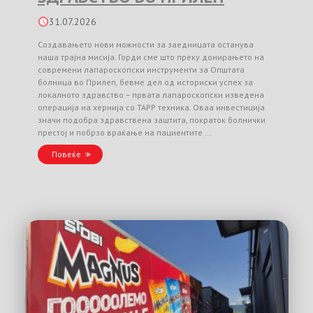
31.07.2026
Создавањето нови можности за заедницата останува
наша трајна мисија. Горди сме што преку донирањето на
современи лапароскопски инструменти за Општата
болница во Прилеп, бевме дел од историски успех за
локалното здравство – првата лапароскопски изведена
операција на хернија со TAPP техника. Оваа инвестиција
значи подобра здравствена заштита, пократок болнички
престој и побрзо враќање на пациентите …
Повеќе