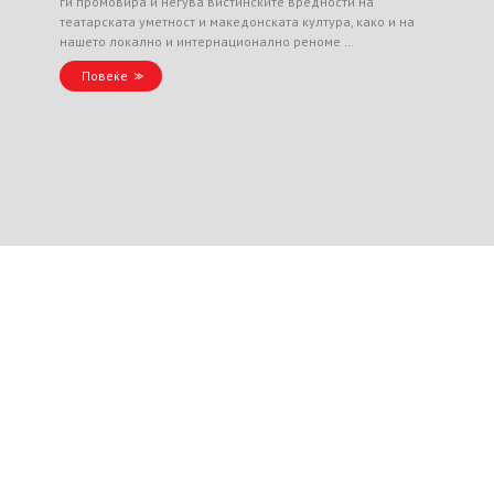
ги промовира и негува вистинските вредности на
театарската уметност и македонската култура, како и на
нашето локално и интернационално реноме …
Повеќе