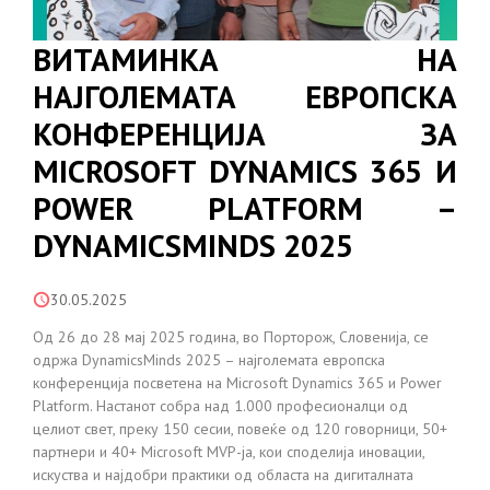
ВИТАМИНКА НА
НАЈГОЛЕМАТА ЕВРОПСКА
КОНФЕРЕНЦИЈА ЗА
MICROSOFT DYNAMICS 365 И
POWER PLATFORM –
DYNAMICSMINDS 2025
30.05.2025
Од 26 до 28 мај 2025 година, во Порторож, Словенија, се
одржа DynamicsMinds 2025 – најголемата европска
конференција посветена на Microsoft Dynamics 365 и Power
Platform. Настанот собра над 1.000 професионалци од
целиот свет, преку 150 сесии, повеќе од 120 говорници, 50+
партнери и 40+ Microsoft MVP-ја, кои споделија иновации,
искуства и најдобри практики од областа на дигиталната