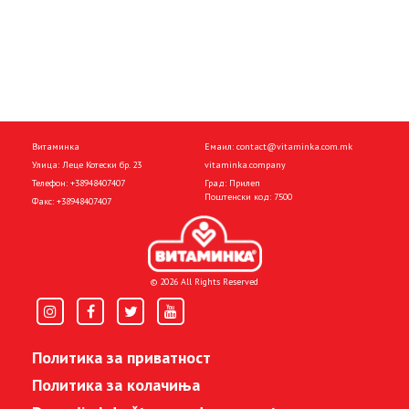
Витаминка
Емаил:
contact@vitaminka.com.mk
Улица: Леце Котески бр. 23
vitaminka.company
Телефон:
+38948407407
Град: Прилеп
Поштенски код: 7500
Факс:
+38948407407
© 2026 All Rights Reserved
Политика за приватност
Политика за колачиња