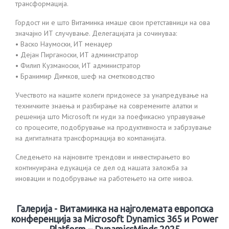
трансформација.
Гордост ни е што Витаминка имаше свои претставници на ова
значајно ИТ случување. Делегацијата ја сочинуваа:
• Васко Наумоски, ИТ менаџер
• Дејан Пирганоски, ИТ администратор
• Филип Кузманоски, ИТ администратор
• Бранимир Димков, шеф на сметководство
Учеството на нашите колеги придонесе за унапредување на
техничките знаења и разбирање на современите алатки и
решенија што Microsoft ги нуди за поефикасно управување
со процесите, подобрување на продуктивноста и забрзување
на дигиталната трансформација во компанијата.
Следењето на најновите трендови и инвестирањето во
континуирана едукација се дел од нашата заложба за
иновации и подобрување на работењето на сите нивоа.
Галерија - Витаминка на најголемата европска
конференција за Microsoft Dynamics 365 и Power