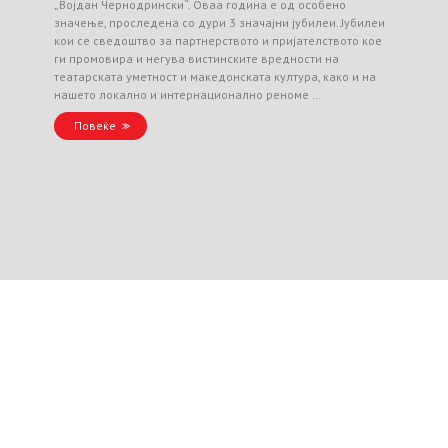
„Војдан Чернодрински“. Оваа година е од особено
значење, проследена со дури 3 значајни јубилеи. Јубилеи
кои се сведоштво за партнерството и пријателството кое
ги промовира и негува вистинските вредности на
театарската уметност и македонската култура, како и на
нашето локално и интернационално реноме …
Повеќе