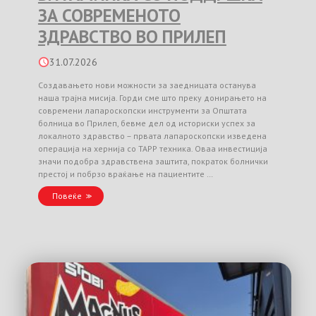
ЗА СОВРЕМЕНОТО
ЗДРАВСТВО ВО ПРИЛЕП
31.07.2026
Создавањето нови можности за заедницата останува
наша трајна мисија. Горди сме што преку донирањето на
современи лапароскопски инструменти за Општата
болница во Прилеп, бевме дел од историски успех за
локалното здравство – првата лапароскопски изведена
операција на хернија со TAPP техника. Оваа инвестиција
значи подобра здравствена заштита, пократок болнички
престој и побрзо враќање на пациентите …
Повеќе