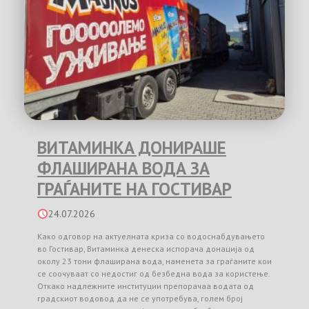
ВИТАМИНКА ДОНИРАШЕ
ФЛАШИРАНА ВОДА ЗА
ГРАЃАНИТЕ НА ГОСТИВАР
24.07.2026
Како одговор на актуелната криза со водоснабдувањето
во Гостивар, Витаминка денеска испорача донација од
околу 23 тони флаширана вода, наменета за граѓаните кои
се соочуваат со недостиг од безбедна вода за користење.
Откако надлежните институции препорачаа водата од
градскиот водовод да не се употребува, голем број