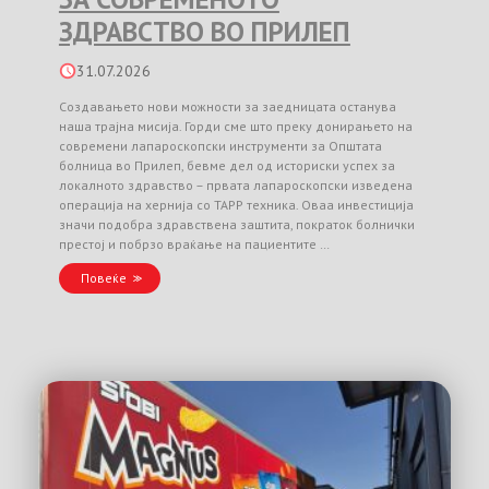
ЗДРАВСТВО ВО ПРИЛЕП
31.07.2026
Создавањето нови можности за заедницата останува
наша трајна мисија. Горди сме што преку донирањето на
современи лапароскопски инструменти за Општата
болница во Прилеп, бевме дел од историски успех за
локалното здравство – првата лапароскопски изведена
операција на хернија со TAPP техника. Оваа инвестиција
значи подобра здравствена заштита, пократок болнички
престој и побрзо враќање на пациентите …
Повеќе