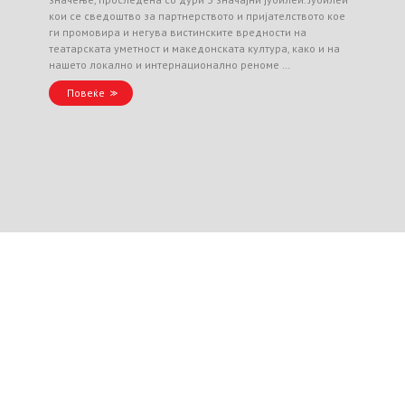
кои се сведоштво за партнерството и пријателството кое
ги промовира и негува вистинските вредности на
театарската уметност и македонската култура, како и на
нашето локално и интернационално реноме …
Повеќе