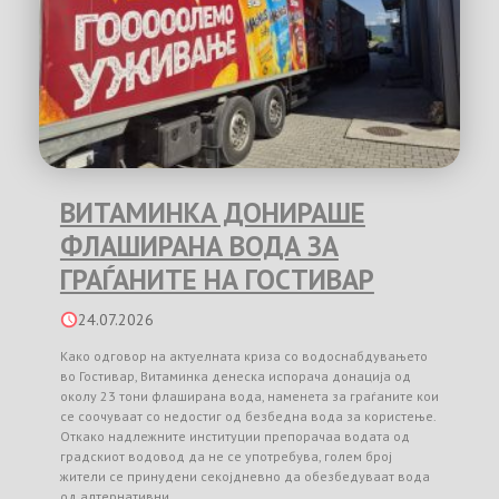
ВИТАМИНКА ДОНИРАШЕ
ФЛАШИРАНА ВОДА ЗА
ГРАЃАНИТЕ НА ГОСТИВАР
24.07.2026
Како одговор на актуелната криза со водоснабдувањето
во Гостивар, Витаминка денеска испорача донација од
околу 23 тони флаширана вода, наменета за граѓаните кои
се соочуваат со недостиг од безбедна вода за користење.
Откако надлежните институции препорачаа водата од
градскиот водовод да не се употребува, голем број
жители се принудени секојдневно да обезбедуваат вода
од алтернативни …