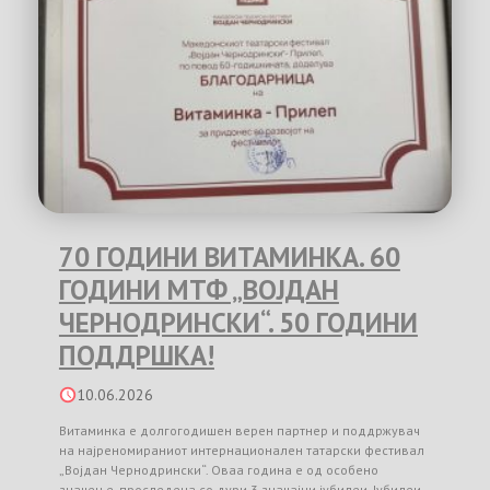
70 ГОДИНИ ВИТАМИНКА. 60
ГОДИНИ МТФ „ВОЈДАН
ЧЕРНОДРИНСКИ“. 50 ГОДИНИ
ПОДДРШКА!
10.06.2026
Витаминка е долгогодишен верен партнер и поддржувач
на најреномираниот интернационален татарски фестивал
„Војдан Чернодрински“. Оваа година е од особено
значење, проследена со дури 3 значајни јубилеи. Јубилеи