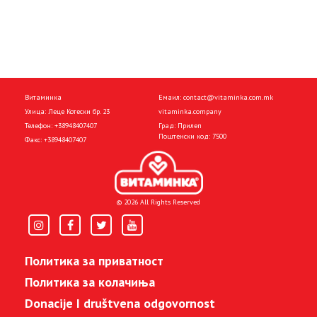
Витаминка
Емаил:
contact@vitaminka.com.mk
Улица: Леце Котески бр. 23
vitaminka.company
Телефон:
+38948407407
Град: Прилеп
Поштенски код: 7500
Факс:
+38948407407
© 2026 All Rights Reserved
Политика за приватност
Политика за колачиња
Donacije I društvena odgovornost