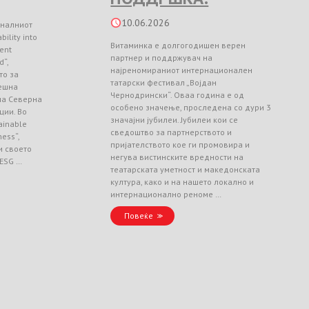
10.06.2026
оналниот
ility into
Витаминка е долгогодишен верен
ient
партнер и поддржувач на
d“,
најреномираниот интернационален
то за
татарски фестивал „Војдан
ешна
Чернодрински“. Оваа година е од
 на Северна
особено значење, проследена со дури 3
ции. Во
значајни јубилеи. Јубилеи кои се
ainable
сведоштво за партнерството и
ess“,
пријателството кое ги промовира и
и своето
негува вистинските вредности на
 ESG …
театарската уметност и македонската
култура, како и на нашето локално и
интернационално реноме …
Повеќе