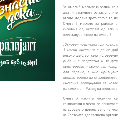
За омега 3 масните киселини се з
два типа најмногу се застапени 
алгите додека третиот тип го им
Омега 3 маслото за јадење е
киселина од екстракт од алги 
претставува извор на омега 3.
„Основен предизвик при креира
3 масни киселини е да се доб
високо дејство, која истоврем
риба и е соодветна и за деца 
поинтересен и позначаен извор
ова барање, а ние Брилијан
концентрација да ги задоволува
киселина есенцијална за човеко
одделение – Развој на производи
Омега 3 масните киселини се
компоненти и често се опишуваат
на здравјето првенствено на моз
на Светската здравствена организ