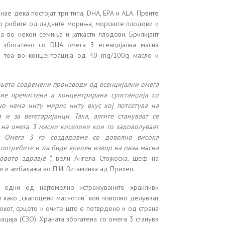
нае дека постојат три типа, DHA, EPA и ALA. Првите
во рибите од ладните мориња, морските плодови и
а во некои семиња и јаткасти плодови. Брилијант
 збогатено со DHA омега 3 есенцијална масна
и тоа во концентрација од 40 mg/100g масло и
њето современи производи од есенцијални омега
ие пречистена а концентрирана супстанција со
ено нема ниту мирис ниту вкус кој потсетува на
и за вегетаријанци. Така, алгите стануваат се
 на омега 3 масни киселини кои го задоволуваат
т Омега 3 го создадовме со доволно висока
 потребите и да биде вреден извор на оваа масна
вото здравје “,
вели Ангела Стојкоска, шеф на
 и амбалажа во П.И. Витаминка ад Прилеп.
 едни од најтемелно истражуваните хранливи
 како „скапоцени маснотии“ кои поволно делуваат
окот, срцето и очите што е потврдено и од страна
ација (СЗО). Храната збогатена со омега 3 станува