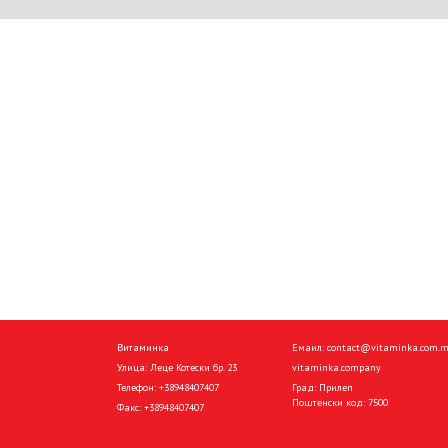
Витаминка
Емаил:
contact@vitaminka.com.
Улица: Леце Котески бр. 23
vitaminka.company
Телефон:
+38948407407
Град: Прилеп
Поштенски код: 7500
Факс:
+38948407407