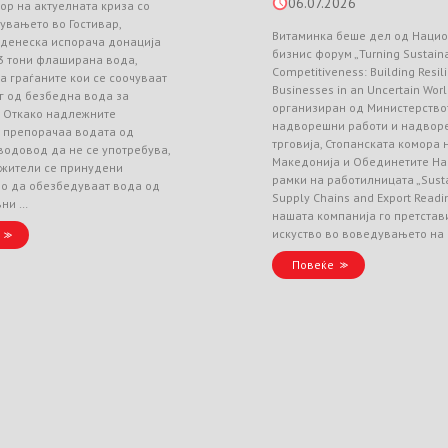
06.07.2026
ор на актуелната криза со
увањето во Гостивар,
Витаминка беше дел од Наци
 денеска испорача донација
бизнис форум „Turning Sustainab
3 тони флаширана вода,
Competitiveness: Building Resil
а граѓаните кои се соочуваат
Businesses in an Uncertain Worl
г од безбедна вода за
организиран од Министерство
. Откако надлежните
надворешни работи и надвор
и препорачаа водата од
трговија, Стопанската комора
водовод да не се употребува,
Македонија и Обединетите На
 жители се принудени
рамки на работилницата „Sust
но да обезбедуваат вода од
Supply Chains and Export Readin
вни …
нашата компанија го претстав
искуство во воведувањето на
Повеќе