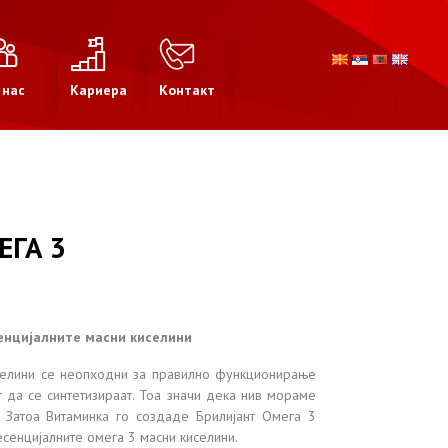
 нас
Кариера
Контакт
ЕГА 3
сенцијалните масни киселини
иселини се неопходни за правилно функционирање
 да се синтетизираат. Тоа значи дека нив мораме
. Затоа Витаминка го создаде Брилијант Омега 3
есенцијалните омега 3 масни киселини.