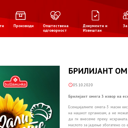
ти
Производи
Општествена
Документи и
За
одговорност
Извештаи
БРИЛИЈАНТ ОМ
05.10.2020
Брилијант омега 3 извор на е
Есенцијалните омега-3 масни к
на нашиот организам, а не можат
да ги внесеме преку исхраната
маслото за јадење збогатено со 