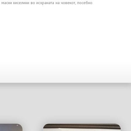
масни киселини во исхраната на човекот, посебно