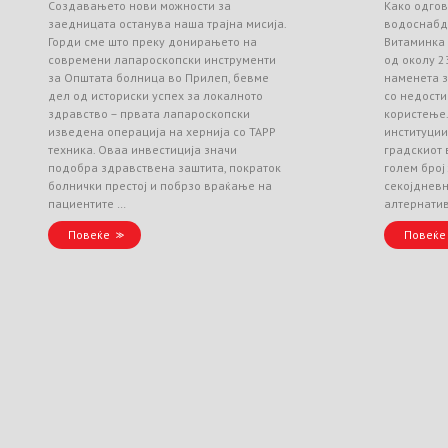
Создавањето нови можности за
Како одгов
заедницата останува наша трајна мисија.
водоснабд
Горди сме што преку донирањето на
Витаминка
современи лапароскопски инструменти
од околу 2
за Општата болница во Прилеп, бевме
наменета з
дел од историски успех за локалното
со недости
здравство – првата лапароскопски
користење
изведена операција на хернија со TAPP
институци
техника. Оваа инвестиција значи
градскиот 
подобра здравствена заштита, пократок
голем број
болнички престој и побрзо враќање на
секојднев
пациентите …
алтернати
Повеќе
Повеќе