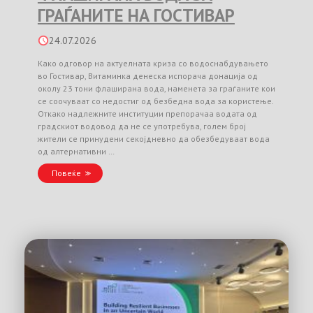
ГРАЃАНИТЕ НА ГОСТИВАР
24.07.2026
Како одговор на актуелната криза со водоснабдувањето
во Гостивар, Витаминка денеска испорача донација од
околу 23 тони флаширана вода, наменета за граѓаните кои
се соочуваат со недостиг од безбедна вода за користење.
Откако надлежните институции препорачаа водата од
градскиот водовод да не се употребува, голем број
жители се принудени секојдневно да обезбедуваат вода
од алтернативни …
Повеќе