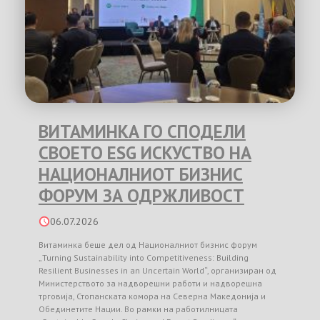
ВИТАМИНКА ГО СПОДЕЛИ
СВОЕТО ESG ИСКУСТВО НА
НАЦИОНАЛНИОТ БИЗНИС
ФОРУМ ЗА ОДРЖЛИВОСТ
06.07.2026
Витаминка беше дел од Националниот бизнис форум
„Turning Sustainability into Competitiveness: Building
Resilient Businesses in an Uncertain World“, организиран од
Министерството за надворешни работи и надворешна
трговија, Стопанската комора на Северна Македонија и
Обединетите Нации. Во рамки на работилницата