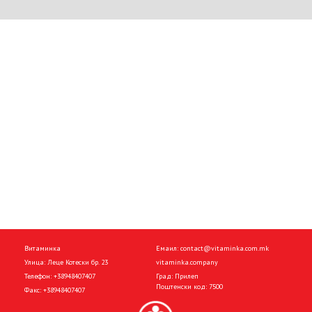
Витаминка
Емаил:
contact@vitaminka.com.mk
Улица: Леце Котески бр. 23
vitaminka.company
Телефон:
+38948407407
Град: Прилеп
Поштенски код: 7500
Факс:
+38948407407