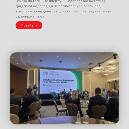
Откако надлежните институции препорачаа водата од
градскиот водовод да не се употребува, голем број
жители се принудени секојдневно да обезбедуваат вода
од алтернативни …
Повеќе