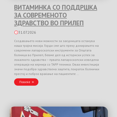
ВИТАМИНКА СО ПОДДРШКА
ЗА СОВРЕМЕНОТО
ЗДРАВСТВО ВО ПРИЛЕП
31.07.2026
Создавањето нови можности за заедницата останува
наша трајна мисија. Горди сме што преку донирањето на
современи лапароскопски инструменти за Општата
болница во Прилеп, бевме дел од историски успех за
локалното здравство – првата лапароскопски изведена
операција на хернија со TAPP техника. Оваа инвестиција
значи подобра здравствена заштита, пократок болнички
престој и побрзо враќање на пациентите …
Повеќе