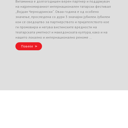
Витаминка е долгогодишен верен партнер и поддржувач
на најреномираниот интернационален татарски фестивал
„Војдан Чернодрински“. Оваа година е од особено
значење, проследена со дури 3 значајни јубилеи. Јубилеи
кои се сведоштво за партнерството и пријателството кое
ги промовира и негува вистинските вредности на
театарската уметност и македонската култура, како и на
нашето локално и интернационално реноме …
Повеќе