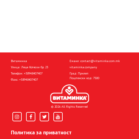
Витаминка
Емаил:
contact@vitaminka.com.mk
Улица: Леце Котески бр. 23
vitaminka.company
Телефон:
+38948407407
Град: Прилеп
Поштенски код: 7500
Факс:
+38948407407
© 2026 All Rights Reserved
Политика за приватност