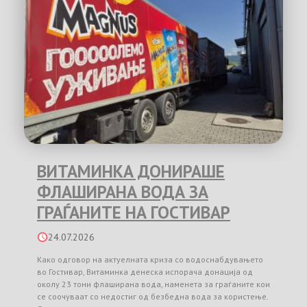
ВИТАМИНКА ДОНИРАШЕ
ФЛАШИРАНА ВОДА ЗА
ГРАЃАНИТЕ НА ГОСТИВАР
24.07.2026
Како одговор на актуелната криза со водоснабдувањето
во Гостивар, Витаминка денеска испорача донација од
околу 23 тони флаширана вода, наменета за граѓаните кои
се соочуваат со недостиг од безбедна вода за користење.