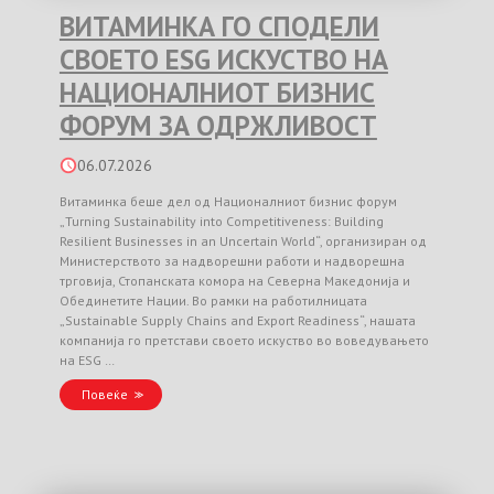
ВИТАМИНКА ГО СПОДЕЛИ
СВОЕТО ESG ИСКУСТВО НА
НАЦИОНАЛНИОТ БИЗНИС
ФОРУМ ЗА ОДРЖЛИВОСТ
06.07.2026
Витаминка беше дел од Националниот бизнис форум
„Turning Sustainability into Competitiveness: Building
Resilient Businesses in an Uncertain World“, организиран од
Министерството за надворешни работи и надворешна
трговија, Стопанската комора на Северна Македонија и
Обединетите Нации. Во рамки на работилницата
„Sustainable Supply Chains and Export Readiness“, нашата
компанија го претстави своето искуство во воведувањето
на ESG …
Повеќе