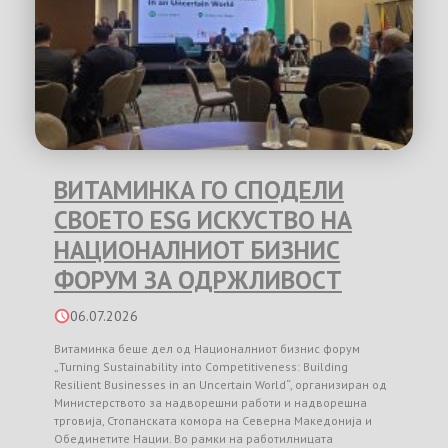
ВИТАМИНКА ГО СПОДЕЛИ
СВОЕТО ESG ИСКУСТВО НА
НАЦИОНАЛНИОТ БИЗНИС
ФОРУМ ЗА ОДРЖЛИВОСТ
06.07.2026
Витаминка беше дел од Националниот бизнис форум
„Turning Sustainability into Competitiveness: Building
Resilient Businesses in an Uncertain World“, организиран од
Министерството за надворешни работи и надворешна
трговија, Стопанската комора на Северна Македонија и
Обединетите Нации. Во рамки на работилницата