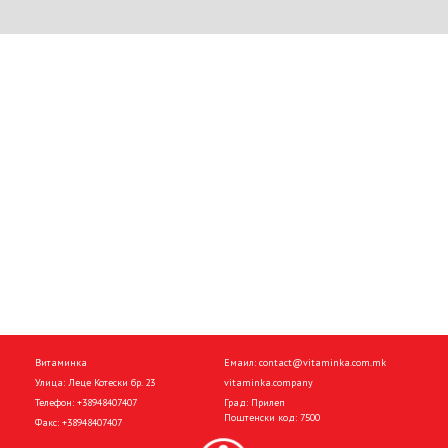
Витаминка
Емаил:
contact@vitaminka.com.mk
Улица: Леце Котески бр. 23
vitaminka.company
Телефон:
+38948407407
Град: Прилеп
Поштенски код: 7500
Факс:
+38948407407