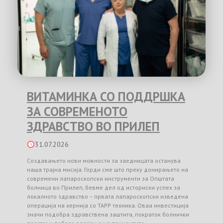
ВИТАМИНКА СО ПОДДРШКА
ЗА СОВРЕМЕНОТО
ЗДРАВСТВО ВО ПРИЛЕП
31.07.2026
Создавањето нови можности за заедницата останува
наша трајна мисија. Горди сме што преку донирањето на
современи лапароскопски инструменти за Општата
болница во Прилеп, бевме дел од историски успех за
локалното здравство – првата лапароскопски изведена
операција на хернија со TAPP техника. Оваа инвестиција
значи подобра здравствена заштита, пократок болнички