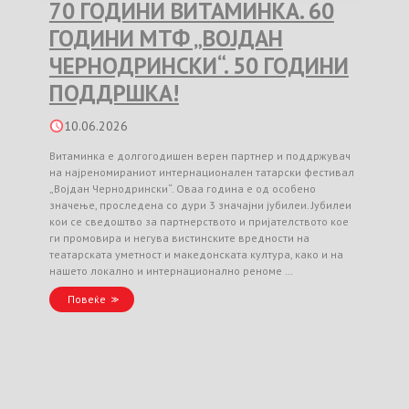
70 ГОДИНИ ВИТАМИНКА. 60
ГОДИНИ МТФ „ВОЈДАН
ЧЕРНОДРИНСКИ“. 50 ГОДИНИ
ПОДДРШКА!
10.06.2026
Витаминка е долгогодишен верен партнер и поддржувач
на најреномираниот интернационален татарски фестивал
„Војдан Чернодрински“. Оваа година е од особено
значење, проследена со дури 3 значајни јубилеи. Јубилеи
кои се сведоштво за партнерството и пријателството кое
ги промовира и негува вистинските вредности на
театарската уметност и македонската култура, како и на
нашето локално и интернационално реноме …
Повеќе