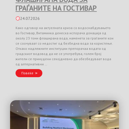
ГРАЃАНИТЕ НА ГОСТИВАР
24.07.2026
Како одговор на актуелната криза со водоснабдувањето
во Гостивар, Витаминка денеска испорача донација од
околу 23 тони флаширана вода, наменета за граѓаните кои
се соочуваат со недостиг од безбедна вода за користење.
Откако надлежните институции препорачаа водата од
градскиот водовод да не се употребува, голем број
жители се принудени секојдневно да обезбедуваат вода
од алтернативни …
Повеќе