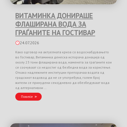
ВИТАМИНКА ДОНИРАШЕ
ФЛАШИРАНА ВОДА ЗА
ГРАЃАНИТЕ НА ГОСТИВАР
24.07.2026
Како одговор на актуелната криза со водоснабдувањето
во Гостивар, Витаминка денеска испорача донација од
околу 23 тони флаширана вода, наменета за граѓаните кои
се соочуваат со недостиг од безбедна вода за користење.
Откако надлежните институции препорачаа водата од
градскиот водовод да не се употребува, голем број
жители се принудени секојдневно да обезбедуваат вода
од алтернативни …
Повеќе