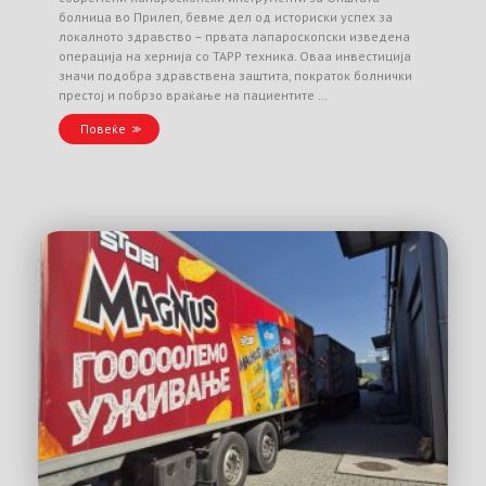
болница во Прилеп, бевме дел од историски успех за
локалното здравство – првата лапароскопски изведена
операција на хернија со TAPP техника. Оваа инвестиција
значи подобра здравствена заштита, пократок болнички
престој и побрзо враќање на пациентите …
Повеќе