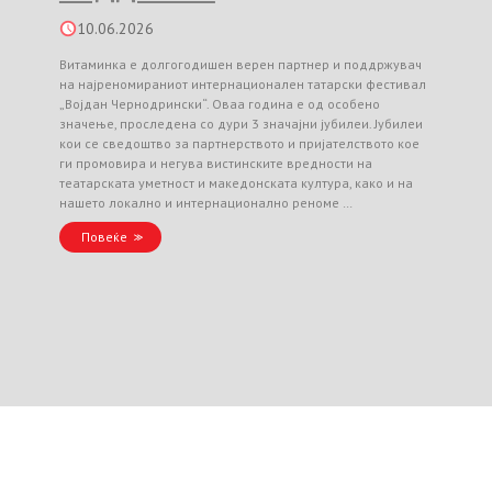
10.06.2026
Витаминка е долгогодишен верен партнер и поддржувач
на најреномираниот интернационален татарски фестивал
„Војдан Чернодрински“. Оваа година е од особено
значење, проследена со дури 3 значајни јубилеи. Јубилеи
кои се сведоштво за партнерството и пријателството кое
ги промовира и негува вистинските вредности на
театарската уметност и македонската култура, како и на
нашето локално и интернационално реноме …
Повеќе