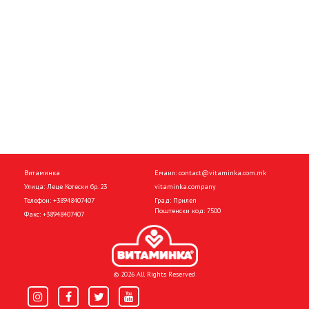
Витаминка
Емаил:
contact@vitaminka.com.mk
Улица: Леце Котески бр. 23
vitaminka.company
Телефон:
+38948407407
Град: Прилеп
Поштенски код: 7500
Факс:
+38948407407
© 2026 All Rights Reserved