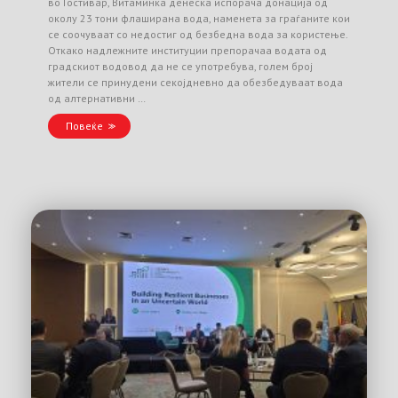
во Гостивар, Витаминка денеска испорача донација од
околу 23 тони флаширана вода, наменета за граѓаните кои
се соочуваат со недостиг од безбедна вода за користење.
Откако надлежните институции препорачаа водата од
градскиот водовод да не се употребува, голем број
жители се принудени секојдневно да обезбедуваат вода
од алтернативни …
Повеќе