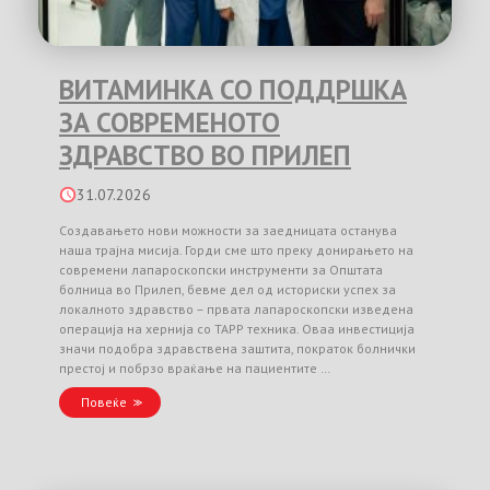
ВИТАМИНКА СО ПОДДРШКА
ЗА СОВРЕМЕНОТО
ЗДРАВСТВО ВО ПРИЛЕП
31.07.2026
Создавањето нови можности за заедницата останува
наша трајна мисија. Горди сме што преку донирањето на
современи лапароскопски инструменти за Општата
болница во Прилеп, бевме дел од историски успех за
локалното здравство – првата лапароскопски изведена
операција на хернија со TAPP техника. Оваа инвестиција
значи подобра здравствена заштита, пократок болнички
престој и побрзо враќање на пациентите …
Повеќе