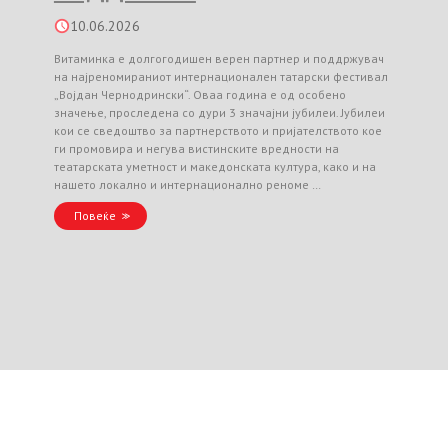
10.06.2026
Витаминка е долгогодишен верен партнер и поддржувач
на најреномираниот интернационален татарски фестивал
„Војдан Чернодрински“. Оваа година е од особено
значење, проследена со дури 3 значајни јубилеи. Јубилеи
кои се сведоштво за партнерството и пријателството кое
ги промовира и негува вистинските вредности на
театарската уметност и македонската култура, како и на
нашето локално и интернационално реноме …
Повеќе