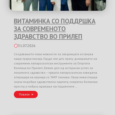
ВИТАМИНКА СО ПОДДРШКА
ЗА СОВРЕМЕНОТО
ЗДРАВСТВО ВО ПРИЛЕП
31.07.2026
Создавањето нови можности за заедницата останува
наша трајна мисија. Горди сме што преку донирањето на
современи лапароскопски инструменти за Општата
болница во Прилеп, бевме дел од историски успех за
локалното здравство – првата лапароскопски изведена
операција на хернија со TAPP техника. Оваа инвестиција
значи подобра здравствена заштита, пократок болнички
престој и побрзо враќање на пациентите …
Повеќе