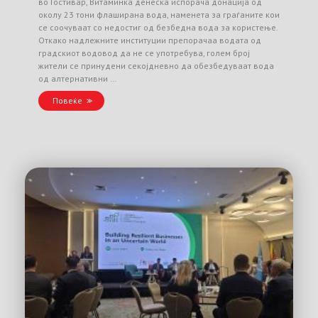
во Гостивар, Витаминка денеска испорача донација од
околу 23 тони флаширана вода, наменета за граѓаните кои
се соочуваат со недостиг од безбедна вода за користење.
Откако надлежните институции препорачаа водата од
градскиот водовод да не се употребува, голем број
жители се принудени секојдневно да обезбедуваат вода
од алтернативни …
Повеќе