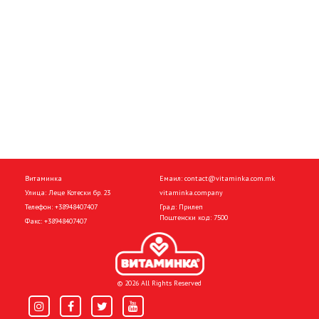
Витаминка
Емаил:
contact@vitaminka.com.mk
Улица: Леце Котески бр. 23
vitaminka.company
Телефон:
+38948407407
Град: Прилеп
Поштенски код: 7500
Факс:
+38948407407
© 2026 All Rights Reserved